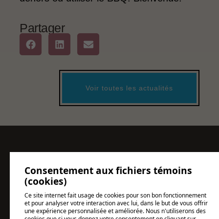
Partager
Voir toutes les actualités
Coordonnées
Heures
Consentement aux fichiers témoins
Demande
(cookies)
1200, chemin
d'ouverture
d'informat
Ce site internet fait usage de cookies pour son bon fonctionnement
Grande Rivière
et pour analyser votre interaction avec lui, dans le but de vous offrir
Jeudi au
Nord
une expérience personnalisée et améliorée. Nous n'utiliserons des
cookies que si vous donnez votre consentement en cliquant sur