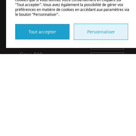
Yamachiche
dimanche de
"Tout accepter". Vous avez également la possibilité de gérer vos
préférences en matière de cookies en accédant aux paramètres via
(Québec)
11h à 19h.
le bouton "Personnaliser".
G0X 3L0
Du 7 mai au
Patricia :
Tout accepter
Personnaliser
1 novembre
819 690-
2026.
4804
Guy : 819
S'inscrire
698-6029
Vous pouvez
à
nous écrire par
l'infolettre
SMS ou
En complétant les
WhatsApp.
Abonnez-vous
champs de ce formulaire
vous consentez à
transmettre vos
et restez
info@lescouleursdelaterre.ca
informations pour des fins
de suivi selon les
dispositions de nos
informés sur
Conditions d'utilisation
et
politique de
confidentialité
.
nos
nouveautés!
Envoyer